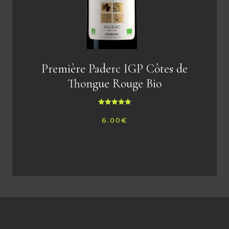
Première Paderc IGP Côtes de
Thongue Rouge Bio
Note
5.00
6.00
€
sur 5